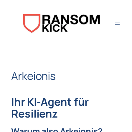
Aller
au
contenu
Arkeionis
Ihr KI-Agent für
Resilienz
Warum also Arkeionis?