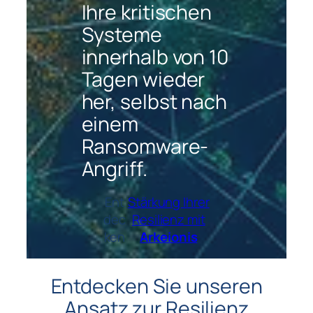
Ihre kritischen
Systeme
innerhalb von 10
Tagen wieder
her, selbst nach
einem
Ransomware-
Angriff.
Ent
Stärkung Ihrer
dec
Resilienz mit
ken
Arkeionis
Entdecken Sie unseren
Ansatz zur Resilienz