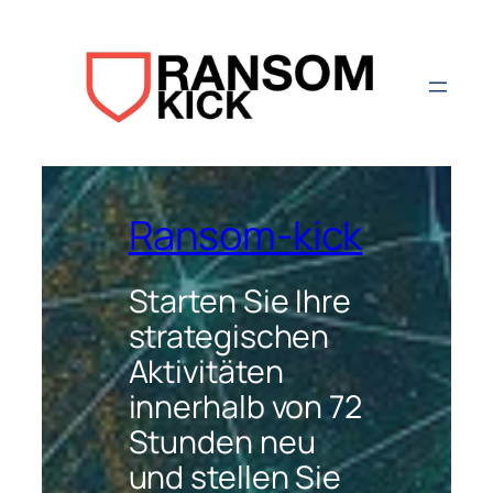
Aller
au
contenu
Ransom-kick
Starten Sie Ihre
strategischen
Aktivitäten
innerhalb von 72
Stunden neu
und stellen Sie